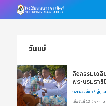
Skip
to
content
วันแม่
กิจกรรม
กิจกรรมเฉลิม
เฉลิมพระเกียรติ
สมเด็จ
พระบรมราชิน
พระนาง
กิจกรรมอื่นๆ
/
ผู้ดู
เจ้า
สิ
เมื่อวันที่ 12 สิงหา
ริกิ