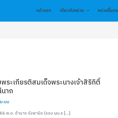
หน้าแรก
เกี่ยวกับหน่วย
หน่วยขึ้นต
พระเกียรติสมเด็จพระนางเจ้าสิริกิติ์
ีนาถ
แลระบบ
คม 66 พ.อ. อำนาจ จังพานิจ (รอง ผบ.ร […]