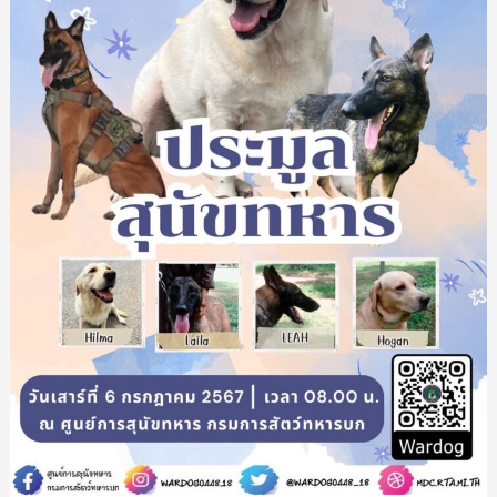
เกณฑ์
การ
ทดสอบ
ศสท.กส.ทบ.