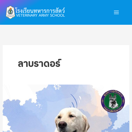
Skip
Main
to
Men
content
ลาบราดอร์
การ
ประมูล
สุนัข
ที่
ไม่
ผ่าน