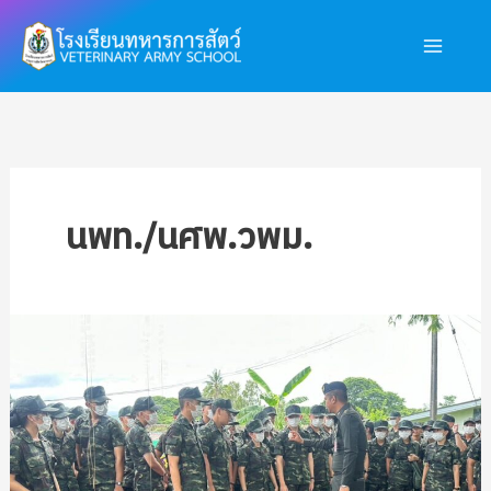
Skip
Main
to
Men
content
นพท./นศพ.วพม.
นพท./
นศพ.วพม.
ศึกษา
ดู
งาน
โครงการ