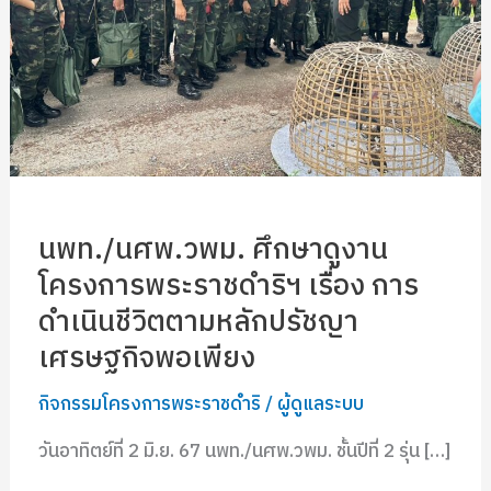
พระ
ราช
ดำ
ริฯ
เรื่อง
การ
ดำเนิน
ชีวิต
นพท./นศพ.วพม. ศึกษาดูงาน
ตาม
โครงการพระราชดำริฯ เรื่อง การ
หลัก
ดำเนินชีวิตตามหลักปรัชญา
ปรัชญา
เศรษฐกิจพอเพียง
เศรษฐกิจ
พอ
กิจกรรมโครงการพระราชดำริ
/
ผู้ดูแลระบบ
เพียง
วันอาทิตย์ที่ 2 มิ.ย. 67 นพท./นศพ.วพม. ชั้นปีที่ 2 รุ่น […]