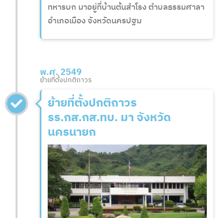
ทหารบก มาอยู่ที่บ้านต้นสำโรง ตำบลธรรมศาลา
อำเภอเมือง จังหวัดนครปฐม
พ.ศ. 2549
ย้ายที่ตั้งปกติถาวร
ย้ายที่ตั้งปกติถาวร
รร.กส.กส.ทบ. มา จังหวัด
นครนายก